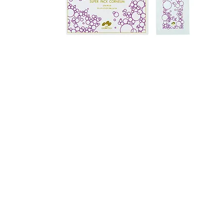
INF
メルマガ配信
TEL
0